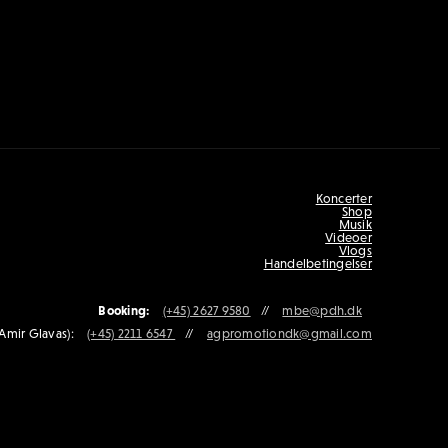
Koncerter
Shop
Musik
Videoer
Vlogs
Handelbetingelser
Booking:
(+45) 2627 9580
//
mbe@pdh.dk
Amir Glavas):
(+45) 2211 6547
//
agpromotiondk@gmail.com