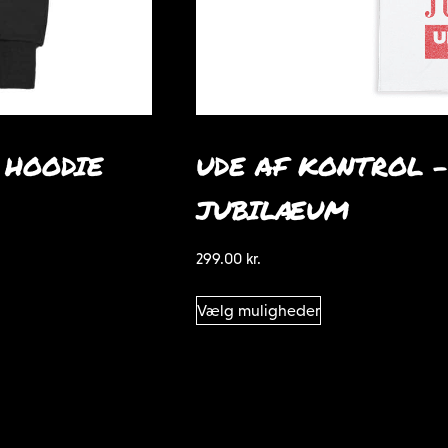
 HOODIE
UDE AF KONTROL –
JUBILÆUM
299.00
kr.
Dette
Vælg muligheder
vare
har
flere
varianter.
Mulighederne