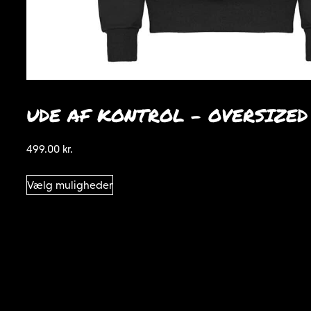
UDE AF KONTROL – OVERSIZED
499.00
kr.
Dette
Vælg muligheder
vare
har
flere
varianter.
Mulighederne
kan
vælges