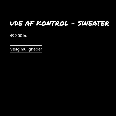
UDE AF KONTROL – SWEATER
499.00
kr.
Dette
Vælg muligheder
vare
har
flere
varianter.
Mulighederne
kan
vælges
på
varesiden