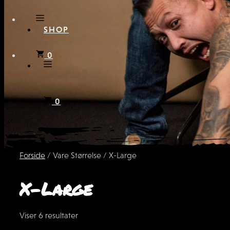
SHOP
0
0
Forside
/ Vare Størrelse / X-Large
X-Large
Sorted
Viser 6 resultater
by