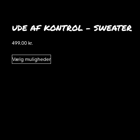
UDE AF KONTROL – SWEATER
499.00
kr.
Dette
Vælg muligheder
vare
har
flere
varianter.
Mulighederne
kan
vælges
på
varesiden