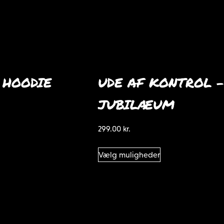
 HOODIE
UDE AF KONTROL –
JUBILÆUM
299.00
kr.
Dette
Vælg muligheder
vare
har
flere
varianter.
Mulighederne