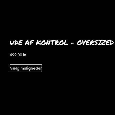
UDE AF KONTROL – OVERSIZED
499.00
kr.
Dette
Vælg muligheder
vare
har
flere
varianter.
Mulighederne
kan
vælges