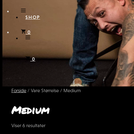
SHOP
0
0
Forside
/ Vare Størrelse / Medium
Medium
Sorted
Viser 6 resultater
by