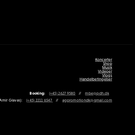
Koncerter
Shop
Musik
Videoer
Vlogs
Handelbetingelser
Booking:
(+45) 2627 9580
//
mbe@pdh.dk
Amir Glavas):
(+45) 2211 6547
//
agpromotiondk@gmail.com